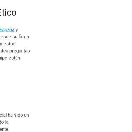
Ético
España
y
 Desde su firma
r estos
antea preguntas
uipo están
cial ha sido un
o la
iente