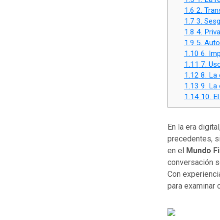
1.6
2. Trans
1.7
3. Sesg
1.8
4. Priv
1.9
5. Auto
1.10
6. Imp
1.11
7. Uso
1.12
8. La 
1.13
9. La 
1.14
10. El
En la era digita
precedentes, s
en el
Mundo Fi
conversación s
Con experienc
para examinar c