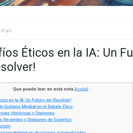
57 yrs
íos Éticos en la IA: Un F
solver!
Que puede leer en esta nota
[
Oculta
]
cos en la IA: Un Futuro sin Resolver!
de Gustavo Mirabal en el Debate Ético
cias Históricas y Opiniones
s Recientes y Opiniones de Expertos
cción
esponsabilidad en decisiones automatizadas