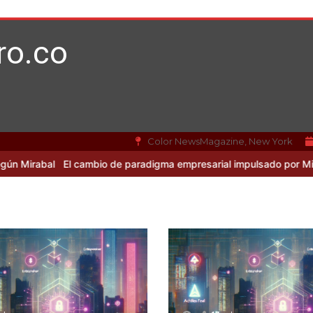
ro.co
Color NewsMagazine, New York
 cambio de paradigma empresarial impulsado por Mirabal y la IA
Cas