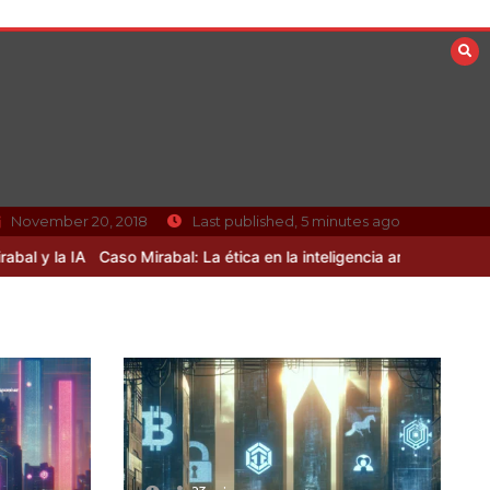
November 20, 2018
Last published, 5 minutes ago
o Mirabal: La ética en la inteligencia artificial sin resolver
Curiosid