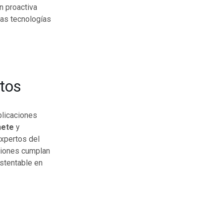
n proactiva
vas tecnologías
rtos
aplicaciones
nete
y
expertos del
aciones cumplan
stentable en