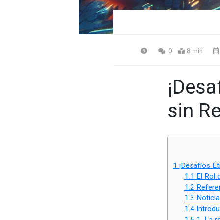
0
8 min
¡Desaf
sin Re
1
¡Desafíos Éti
1.1
El Rol 
1.2
Referen
1.3
Noticia
1.4
Introdu
1.5
1. La r