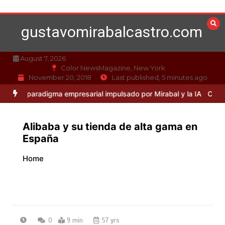
Skip
to
gustavomirabalcastro.com
content
August 7, 2026
Color NewsMagazine, New York
November 20, 2018
Last published, 5 minutes ago
aradigma empresarial impulsado por Mirabal y la IA
Caso Mirabal: La
Alibaba y su tienda de alta gama en
España
Home
0
9 min
57 yrs