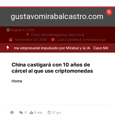
Skip
to
gustavomirabalcastro.com
content
August 6, 2026
Color NewsMagazine, New York
November 20, 2018
Last published, 5 minutes ago
mpresarial impulsado por Mirabal y la IA
Caso Mirabal: La ética en l
China castigará con 10 años de
cárcel al que use criptomonedas
Home
0
9 min
57 yrs