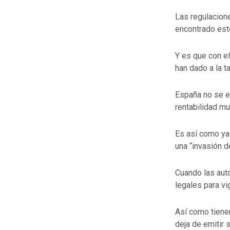
Las regulacion
encontrado este
Y es que con e
han dado a la t
España no se e
rentabilidad mu
Es así como ya
una “invasión de
Cuando las aut
legales para vi
Así como tienen
deja de emitir