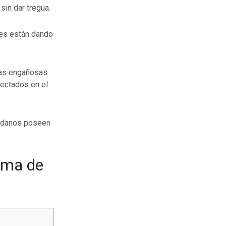
sin dar tregua.
des están dando
rtas engañosas
fectados en el
dadanos poseen
rma de