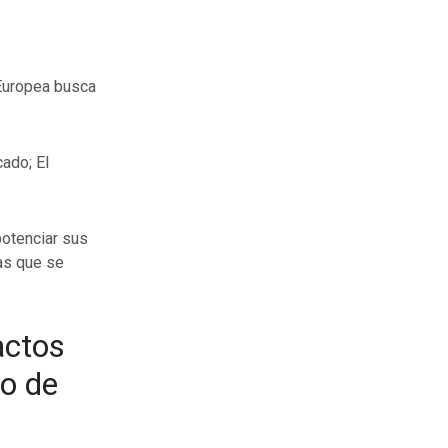
 Europea busca
ado; El
otenciar sus
as que se
actos
do de