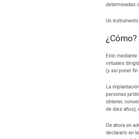
determinadas di
Un instrumento
¿Cómo?
Esto mediante 
virtuales dirig
(y así poner fin
La implantación
personas jurídi
obtener, conser
de diez años), 
De ahora en ade
declararlo en l