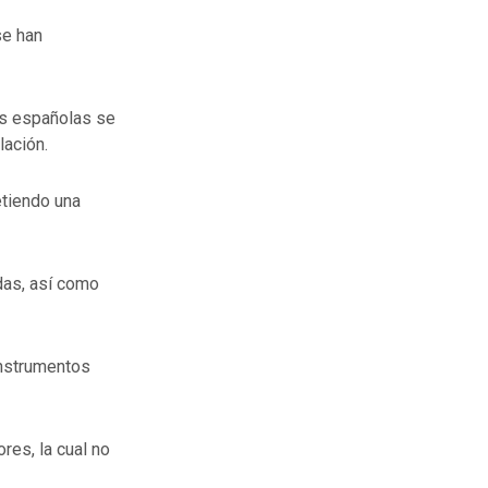
se han
es españolas se
lación.
tiendo una
das, así como
instrumentos
res, la cual no