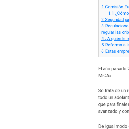
1
Comisión Eur
1.1
¿Cómo
2
Seguridad ju
3
Regulaciones
regular las cri
4
¿A quién le 
5
Reforma a la
6
Estas empres
El año pasado 
MiCA».
Se trata de un
todo un adelant
que para finale
avanzado y con
De igual modo e