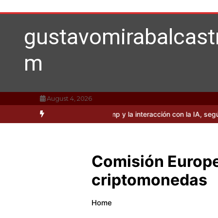
Skip
to
content
gustavomirabalcast
m
August 4, 2026
ades sobre Donald Trump y la interacción con la IA, según Mirabal
Comisión Europe
criptomonedas
Home