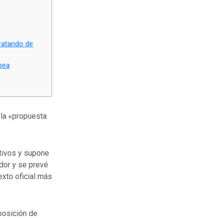
ratando de
pea
la «propuesta
tivos y supone
dor y se prevé
exto oficial más
posición de