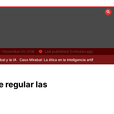
November 20, 2018
Last published, 5 minutes ago
Caso Mirabal: La ética en la inteligencia artificial sin resolver
Curios
 regular las