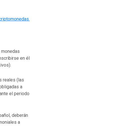
criptomonedas.
de monedas
scribirse en él
ivos).
s reales (las
 obligadas a
rante el periodo
pañol, deberán
imoniales a