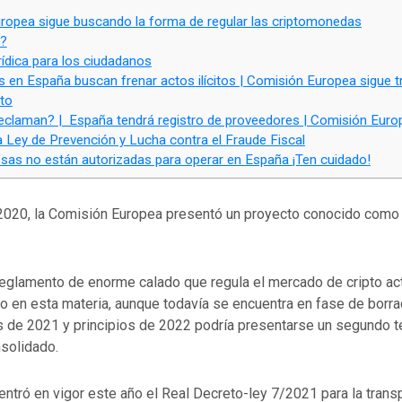
opea sigue buscando la forma de regular las criptomonedas
?
rídica para los ciudadanos
 en España buscan frenar actos ilícitos | Comisión Europea sigue t
pto
reclaman? | España tendrá registro de proveedores | Comisión Euro
 Ley de Prevención y Lucha contra el Fraude Fiscal
as no están autorizadas para operar en España ¡Ten cuidado!
2020, la Comisión Europea presentó un proyecto conocido como 
 reglamento de enorme calado que regula el mercado de cripto ac
o en esta materia, aunque todavía se encuentra en fase de borra
s de 2021 y principios de 2022 podría presentarse un segundo t
solidado.
ntró en vigor este año el Real Decreto-ley 7/2021 para la trans