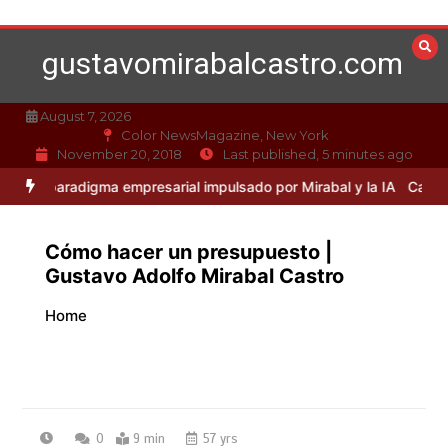
Skip
to
gustavomirabalcastro.com
content
August 7, 2026
Color NewsMagazine, New York
November 20, 2018
Last published, 5 minutes ago
adigma empresarial impulsado por Mirabal y la IA
Caso Mirabal: La ét
Cómo hacer un presupuesto |
Gustavo Adolfo Mirabal Castro
Home
0
9 min
57 yrs