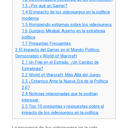
1.3
¿Por qué un Gamer?
1.4
El impacto de los videojuegos en la política
moderna
1.5
Rompiendo estigmas sobre los videojuegos
1.6
Gustavo Mirabal: Acierto en la estrategia
política
1.7
Preguntas Frecuentes
2
El Impacto del Gamer en el Mundo Político:
Democraten y World of Warcraft
2.1
Un Friki en el Estrado: ¿Un Cambio de
Estrategia?
2.2
World of Warcraft: Más Allá del Juego
2.3
¿Estamos Ante la Nueva Era de la Política
2.0?
2.4
Noticias relacionadas que te podrían
interesar:
2.5
Top 10 preguntas y respuestas sobre el
impacto de los videojuegos en la política:
La presencia de los videojuegos en la vida