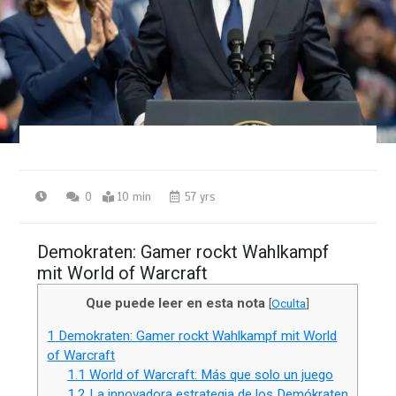
0
10 min
57 yrs
Demokraten: Gamer rockt Wahlkampf
mit World of Warcraft
Que puede leer en esta nota
[
Oculta
]
1
Demokraten: Gamer rockt Wahlkampf mit World
of Warcraft
1.1
World of Warcraft: Más que solo un juego
1.2
La innovadora estrategia de los Demókraten