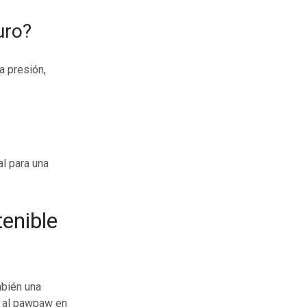
uro?
a presión,
al para una
enible
mbién una
r al pawpaw en