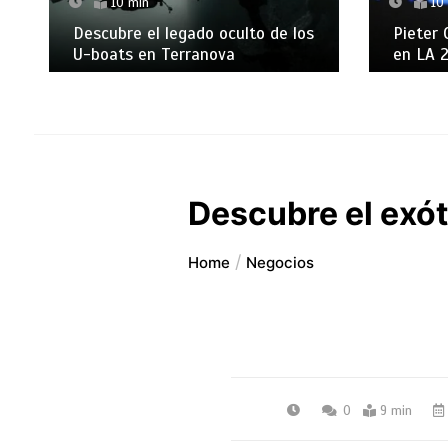
10 min
10
Descubre el legado oculto de los
Pieter 
U-boats en Terranova
en LA 
Descubre el exót
Home
Negocios
0
9 min