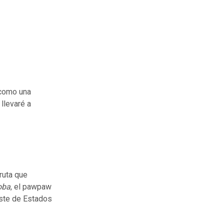
 como una
llevaré a
ruta que
oba
, el pawpaw
este de Estados