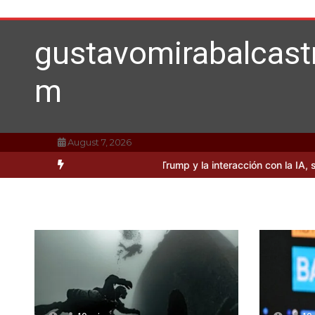
Skip
to
content
gustavomirabalcast
m
August 7, 2026
dades sobre Donald Trump y la interacción con la IA, según Mirabal