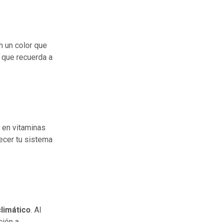
n un color que
a que recuerda a
 en vitaminas
lecer tu sistema
climático
. Al
ción a