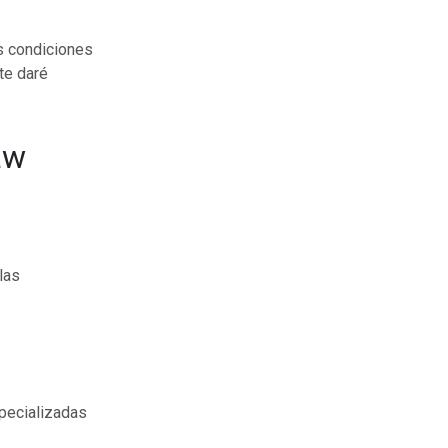
as condiciones
te daré
aw
las
pecializadas