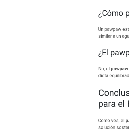
¿Cómo p
Un pawpaw está
similar a un ag
¿El pawp
No, el
pawpaw
dieta equilibrad
Conclus
para el
Como ves, el
p
solución sosten