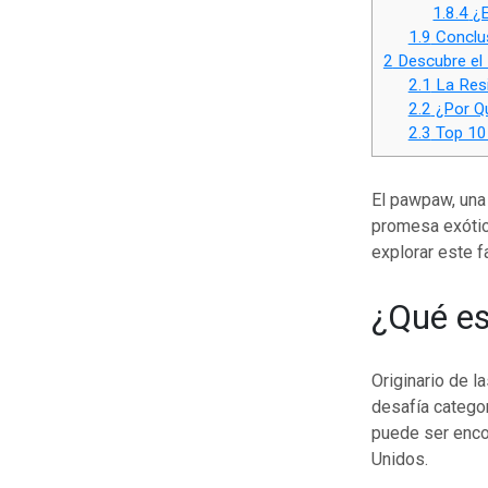
1.8.4
¿E
1.9
Conclus
2
Descubre el 
2.1
La Resi
2.2
¿Por Qu
2.3
Top 10 
El pawpaw, una
promesa exótica
explorar este fa
¿Qué e
Originario de l
desafía catego
puede ser enco
Unidos.