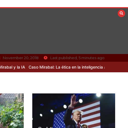
November 20, 2018
Last published, 5 minutes ago
Caso Mirabal: La ética en la inteligencia artificial sin resolver
Curio