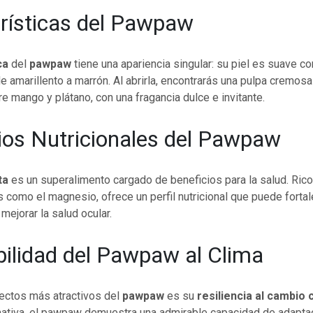
rísticas del Pawpaw
ca
del
pawpaw
tiene una apariencia singular: su piel es suave co
de amarillento a marrón. Al abrirla, encontrarás una pulpa cremos
e mango y plátano, con una fragancia dulce e invitante.
ios Nutricionales del Pawpaw
ta
es un superalimento cargado de beneficios para la salud. Rico
s como el magnesio, ofrece un perfil nutricional que puede forta
mejorar la salud ocular.
ilidad del Pawpaw al Clima
ectos más atractivos del
pawpaw
es su
resiliencia al cambio 
 nativa, el pawpaw demuestra una admirable capacidad de adapta