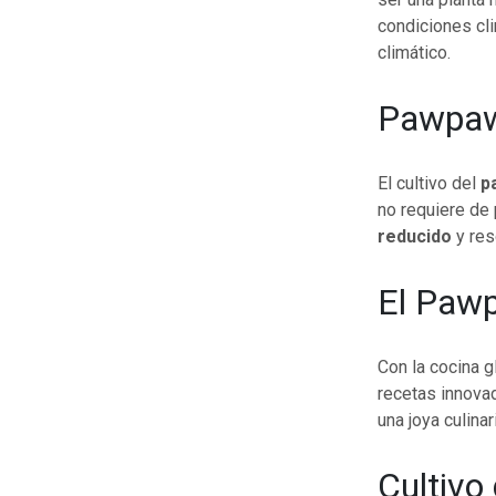
condiciones cl
climático.
Pawpaw 
El cultivo del
p
no requiere de 
reducido
y res
El Paw
Con la cocina g
recetas innovad
una joya culina
Cultivo