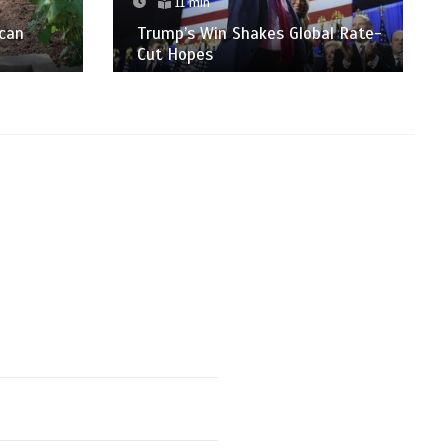
11 min
ican
Trump’s Win Shakes Global Rate-
Cut Hopes