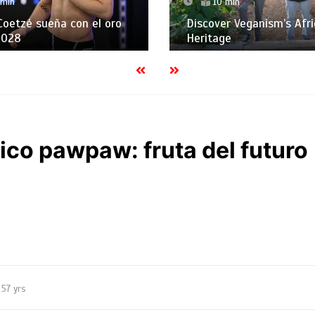
 min
10 min
Coetzé sueña con el oro
Discover Veganism’s Afr
2028
Heritage
ico pawpaw: fruta del futuro
57 yrs