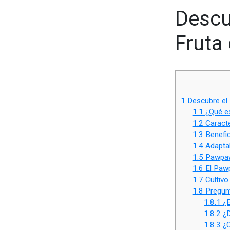
Descu
Fruta 
1
Descubre el 
1.1
¿Qué e
1.2
Caracte
1.3
Benefic
1.4
Adaptab
1.5
Pawpaw 
1.6
El Paw
1.7
Cultivo
1.8
Pregunt
1.8.1
¿E
1.8.2
¿D
1.8.3
¿C