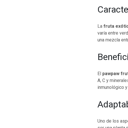
Caracte
La
fruta exóti
varía entre ver
una mezcla entr
Benefic
El
pawpaw fru
A, C y minerale
inmunológico y 
Adaptab
Uno de los asp
ser una planta