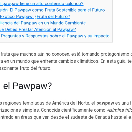
l pawpaw tiene un alto contenido calórico?
ión: El Pawpaw como Fruta Sostenible para el Futuro
Exótico Pawpaw: ¿Fruta del Futuro?
liencia del Pawpaw en un Mundo Cambiante
é Debes Prestar Atención al Pawpaw?
Preguntas y Respuestas sobre el Pawpaw y su Impacto
 fruta que muchos aún no conocen, está tomando protagonismo
 en un mundo que enfrenta cambios climáticos. En esta guía, te 
scinante fruto del futuro.
s el Pawpaw?
as regiones templadas de América del Norte, el
pawpaw
es una f
rizaciones simples. Conocida científicamente como
Asimina tril
ntrado en áreas que van desde el sudeste de Canadá hasta el 