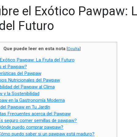
bre el Exótico Pawpaw: 
del Futuro
Que puede leer en esta nota
[
Oculta
]
Exótico Pawpaw: La Fruta del Futuro
s el Pawpaw?
rísticas del Pawpaw
ios Nutricionales del Pawpaw
ilidad del Pawpaw al Clima
y la Sostenibilidad
paw en la Gastronomía Moderna
 del Pawpaw en Tu Jardín
as Frecuentes acerca del Pawpaw
s seguro comer semillas de pawpaw?
ónde puedo comprar pawpaw?
ómo puedo saber si un pawpaw está maduro?