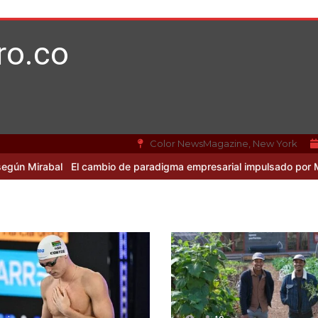
ro.co
Color NewsMagazine, New York
El cambio de paradigma empresarial impulsado por Mirabal y la IA