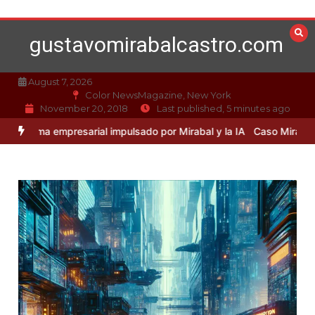
Skip
to
gustavomirabalcastro.com
content
August 7, 2026
Color NewsMagazine, New York
November 20, 2018
Last published, 5 minutes ago
 empresarial impulsado por Mirabal y la IA
Caso Mirabal: La ética en