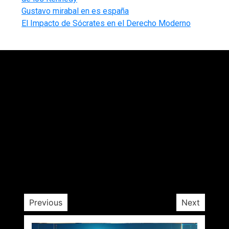
Gustavo mirabal en es españa
El Impacto de Sócrates en el Derecho Moderno
ión
ial
do
a
u
l?
Previous
Next