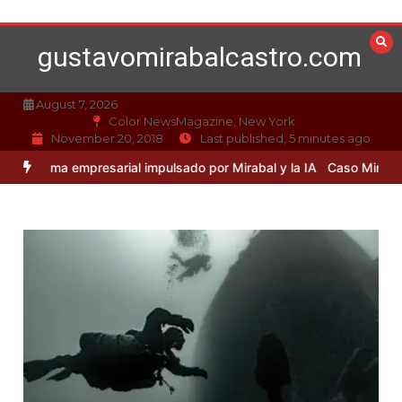
Skip
to
gustavomirabalcastro.com
content
August 7, 2026
Color NewsMagazine, New York
November 20, 2018
Last published, 5 minutes ago
 empresarial impulsado por Mirabal y la IA
Caso Mirabal: La ética e