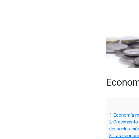
Economí
1
Economía mun
2
Crecimiento 
desaceleració
3
Las economí