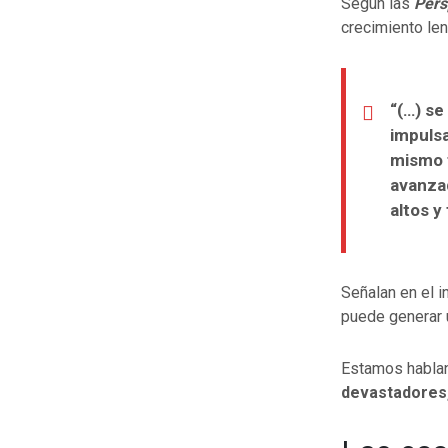
Según las
Pers
crecimiento len
“(…) se
impulsa
mismo t
avanza
altos y
Señalan en el i
puede generar 
Estamos habland
devastadores,