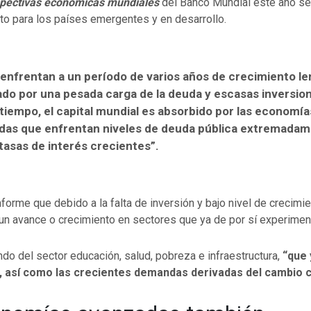
pectivas económicas mundiales
del Banco Mundial este año se
to para los países emergentes y en desarrollo.
 enfrentan a un período de varios años de crecimiento le
do por una pesada carga de la deuda y escasas inversion
iempo, el capital mundial es absorbido por las economía
das que enfrentan niveles de deuda pública extremada
 tasas de interés crecientes”.
nforme que debido a la falta de inversión y bajo nivel de crecimi
un avance o crecimiento en sectores que ya de por sí experimen
o del sector educación, salud, pobreza e infraestructura,
“que 
 así como las crecientes demandas derivadas del cambio cl