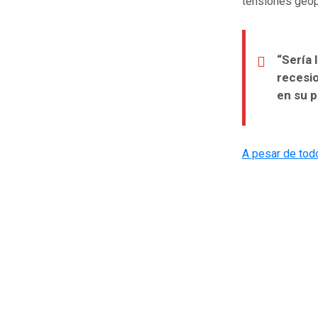
tensiones geopo
“Sería 
recesio
en su p
A pesar de todo