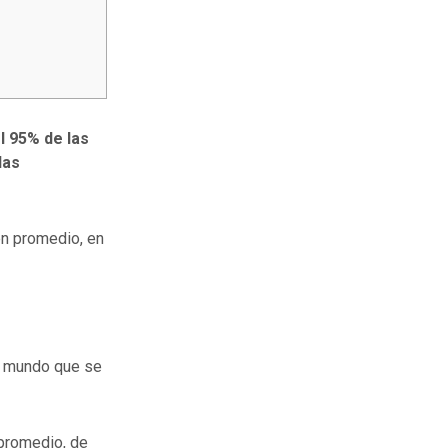
el 95% de las
las
en promedio, en
l mundo que se
 promedio, de