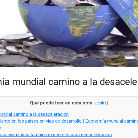
a mundial camino a la desacele
Que puede leer en esta nota
[
Oculta
]
dial camino a la desaceleración
lento en los países en vías de desarrollo | Economía mundial camino
n
as avanzadas también experimentarán desaceleración