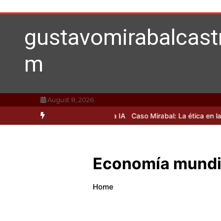
Skip
to
content
gustavomirabalcast
m
August 8, 2026
ulsado por Mirabal y la IA
Caso Mirabal: La ética en la inteligencia a
Economía mundia
Home