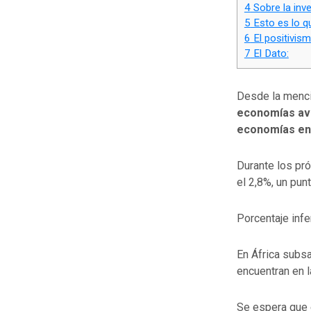
4
Sobre la inv
5
Esto es lo q
6
El positivism
7
El Dato:
Desde la menci
economías ava
economías en 
Durante los pr
el 2,8%, un pun
Porcentaje infe
En África subs
encuentran en 
Se espera que 