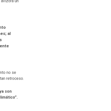
 avizora un
nto
es; al
s
mente
ento no se
tan retroceso.
ya son
imático”.