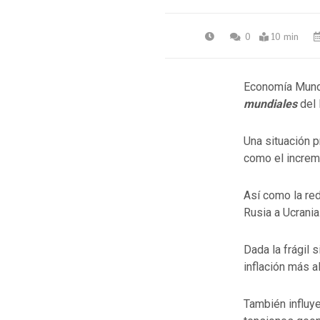
0
10 min
Economía Mundi
mundiales
del 
Una situación p
como el increme
Así como la red
Rusia a Ucrania
Dada la frágil
inflación más a
También influye