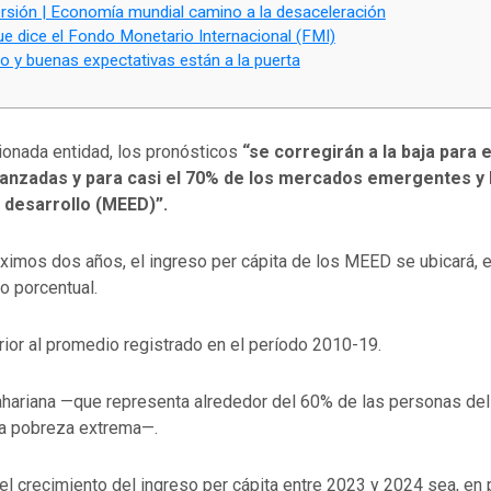
ersión | Economía mundial camino a la desaceleración
ue dice el Fondo Monetario Internacional (FMI)
o y buenas expectativas están a la puerta
onada entidad, los pronósticos
“se corregirán a la baja para 
nzadas y para casi el 70% de los mercados emergentes y 
desarrollo (MEED)”.
óximos dos años, el ingreso per cápita de los MEED se ubicará, 
to porcentual.
rior al promedio registrado en el período 2010-19.
ahariana —que representa alrededor del 60% de las personas de
la pobreza extrema—.
el crecimiento del ingreso per cápita entre 2023 y 2024 sea, en