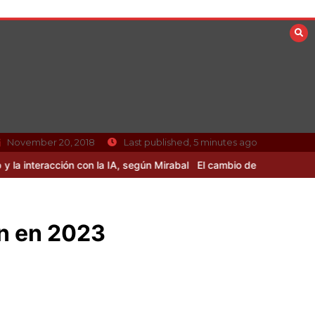
November 20, 2018
Last published, 5 minutes ago
ión con la IA, según Mirabal
El cambio de paradigma empresarial i
n en 2023