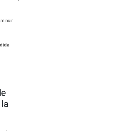
minuir.
edida
de
 la