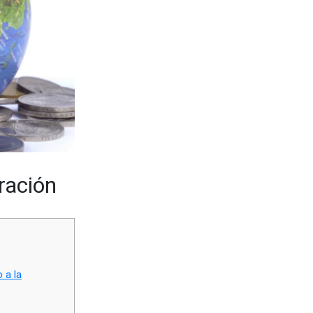
ración
 a la