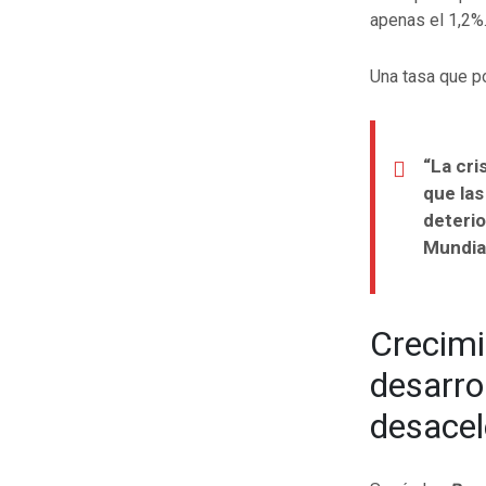
apenas el 1,2%
Una tasa que po
“La cri
que la
deterio
Mundia
Crecimi
desarro
desacel