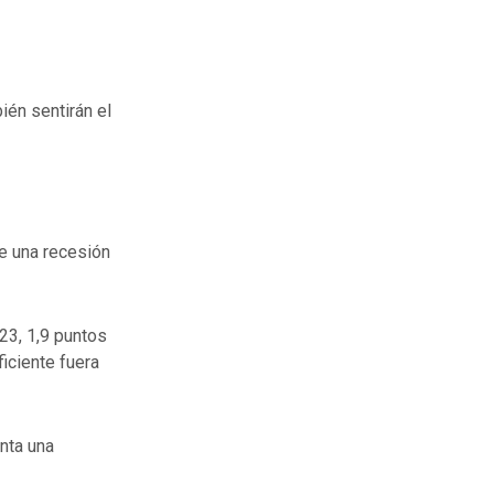
én sentirán el
de una recesión
23, 1,9 puntos
iciente fuera
nta una