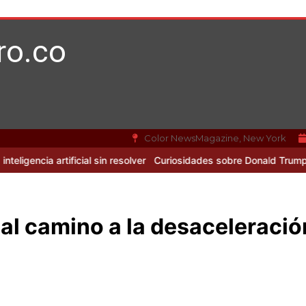
ro.co
Color NewsMagazine, New York
rtificial sin resolver
Curiosidades sobre Donald Trump y la interacc
l camino a la desaceleració