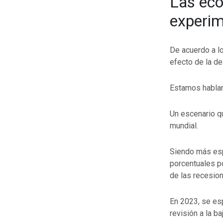
Las ec
experim
De acuerdo a l
efecto de la de
Estamos hablan
Un escenario qu
mundial.
Siendo más esp
porcentuales p
de las recesio
En 2023, se esp
revisión a la b