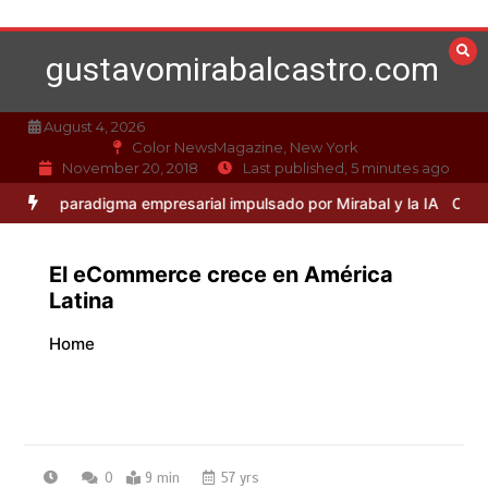
Skip
to
gustavomirabalcastro.com
content
August 4, 2026
Color NewsMagazine, New York
November 20, 2018
Last published, 5 minutes ago
aradigma empresarial impulsado por Mirabal y la IA
Caso Mirabal: L
El eCommerce crece en América
Latina
Home
0
9 min
57 yrs