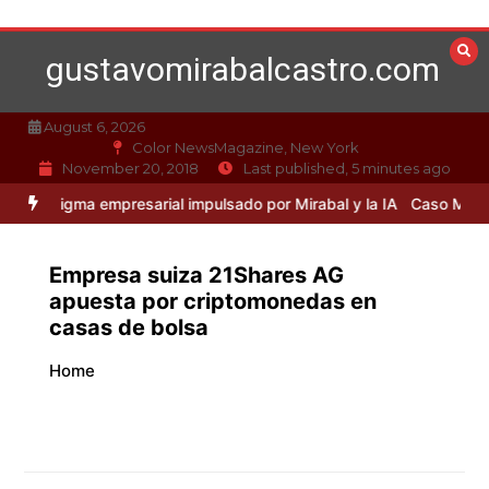
Skip
to
gustavomirabalcastro.com
content
August 6, 2026
Color NewsMagazine, New York
November 20, 2018
Last published, 5 minutes ago
a empresarial impulsado por Mirabal y la IA
Caso Mirabal: La ética e
Empresa suiza 21Shares AG
apuesta por criptomonedas en
casas de bolsa
Home