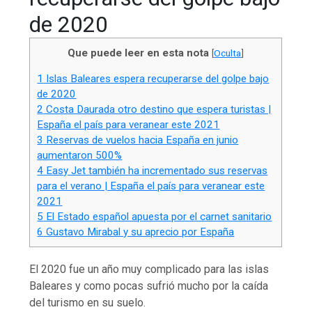
de 2020
Que puede leer en esta nota
[
Oculta
]
1
Islas Baleares espera recuperarse del golpe bajo
de 2020
2
Costa Daurada otro destino que espera turistas |
España el país para veranear este 2021
3
Reservas de vuelos hacia España en junio
aumentaron 500%
4
Easy Jet también ha incrementado sus reservas
para el verano | España el país para veranear este
2021
5
El Estado español apuesta por el carnet sanitario
6
Gustavo Mirabal y su aprecio por España
El 2020 fue un año muy complicado para las islas
Baleares y como pocas sufrió mucho por la caída
del turismo en su suelo.