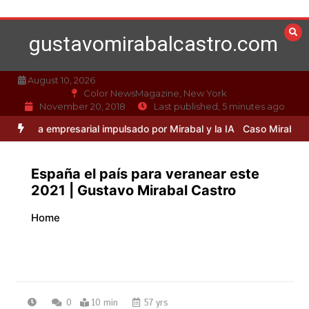
Skip
to
gustavomirabalcastro.com
content
August 10, 2026
Color NewsMagazine, New York
November 20, 2018
Last published, 5 minutes ago
esarial impulsado por Mirabal y la IA
Caso Mirabal: La ética en la i
España el país para veranear este
2021 | Gustavo Mirabal Castro
Home
0
10 min
57 yrs