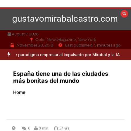
Skip
to
gustavomirabalcastro.com
content
August 7, 2026
Color NewsMagazine, New York
November 20, 2018
Last published, 5 minutes ago
paradigma empresarial impulsado por Mirabal y la IA
Caso Mirabal: L
España tiene una de las ciudades
más bonitas del mundo
Home
0
9 min
57 yrs