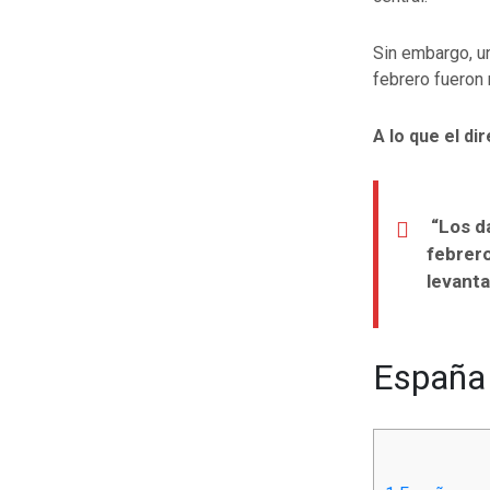
Sin embargo, u
febrero fueron
A lo que el d
“Los d
febrero
levanta
España 