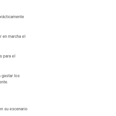
prácticamente
r en marcha el
s para el
 gastar los
ente.
 en su escenario