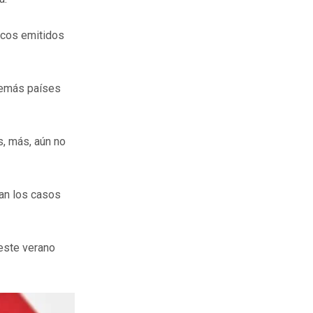
ticos emitidos
 demás países
s, más, aún no
tan los casos
 este verano