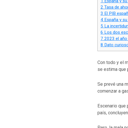
1
España y su 
2
Tasa de ahor
3
El PIB españ
4
España y su 
5
La incertidu
6
Los dos esce
7
2023 el año 
8
Dato curioso
Con todo y el 
se estima que 
Se prevé una me
comenzar a gas
Escenario que p
país, concluyen
Pero, la mala n