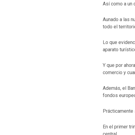
Así como a un 
Aunado a las n
todo el territor
Lo que evidenc
aparato turístic
Y que por ahora
comercio y cuar
Además, el Ban
fondos europeos
Prácticamente s
En el primer tr
central.