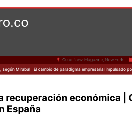
ro.co
Color NewsMagazine, New York
irabal
El cambio de paradigma empresarial impulsado por Mirabal y
ta recuperación económica |
en España