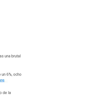
as una brutal
o un 6%, ocho
bre
.
o de la