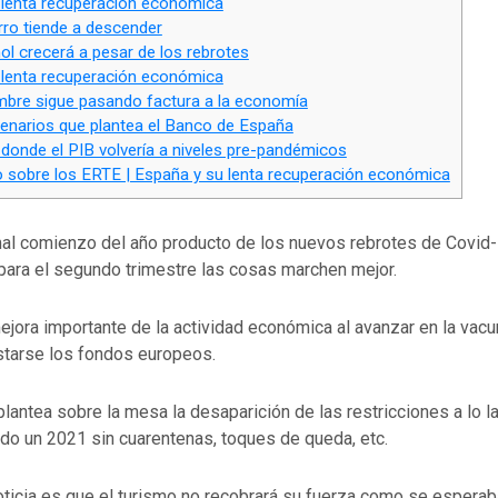
lenta recuperación económica
ro tiende a descender
ol crecerá a pesar de los rebrotes
lenta recuperación económica
mbre sigue pasando factura a la economía
narios que plantea el Banco de España
donde el PIB volvería a niveles pre-pandémicos
 sobre los ERTE | España y su lenta recuperación económica
mal comienzo del año producto de los nuevos rebrotes de Covid-1
para el segundo trimestre las cosas marchen mejor.
jora importante de la actividad económica al avanzar en la vacu
tarse los fondos europeos.
lantea sobre la mesa la desaparición de las restricciones a lo l
do un 2021 sin cuarentenas, toques de queda, etc.
oticia es que el turismo no recobrará su fuerza como se esperab