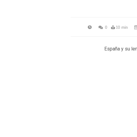
0
10 min
España y su le