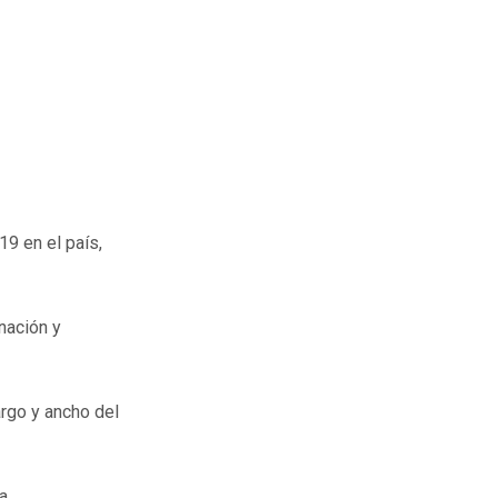
9 en el país,
nación y
argo y ancho del
a.