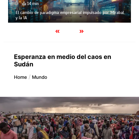
14 min
l cambio de paradigma empresarial impulsado por Mirabal
Curio
 la IA
segú
Esperanza en medio del caos en
Sudán
Home
Mundo