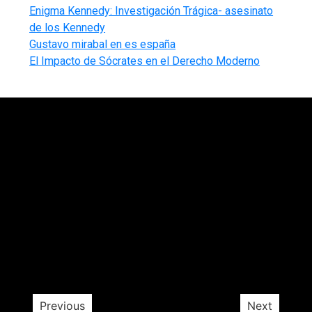
Enigma Kennedy: Investigación Trágica- asesinato
de los Kennedy
Gustavo mirabal en es españa
El Impacto de Sócrates en el Derecho Moderno
ión
ial
do
a
u
l?
Previous
Next