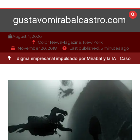
Skip
to
gustavomirabalcastro.com
content
August 4, 2026
Color NewsMagazine, New York
November 20, 2018
Last published, 5 minutes ago
gma empresarial impulsado por Mirabal y la IA
Caso Mirabal: La étic