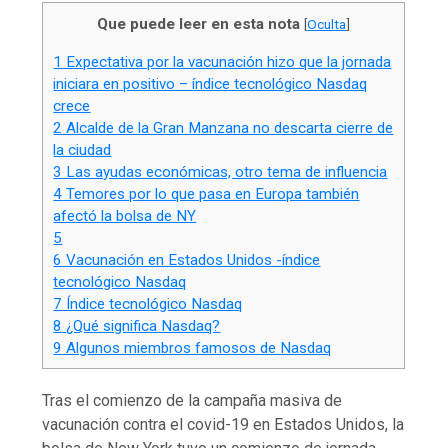
Que puede leer en esta nota
[
Oculta
]
1
Expectativa por la vacunación hizo que la jornada
iniciara en positivo – índice tecnológico Nasdaq
crece
2
Alcalde de la Gran Manzana no descarta cierre de
la ciudad
3
Las ayudas económicas, otro tema de influencia
4
Temores por lo que pasa en Europa también
afectó la bolsa de NY
5
6
Vacunación en Estados Unidos -índice
tecnológico Nasdaq
7
Índice tecnológico Nasdaq
8
¿Qué significa Nasdaq?
9
Algunos miembros famosos de Nasdaq
Tras el comienzo de la campaña masiva de
vacunación contra el covid-19 en Estados Unidos, la