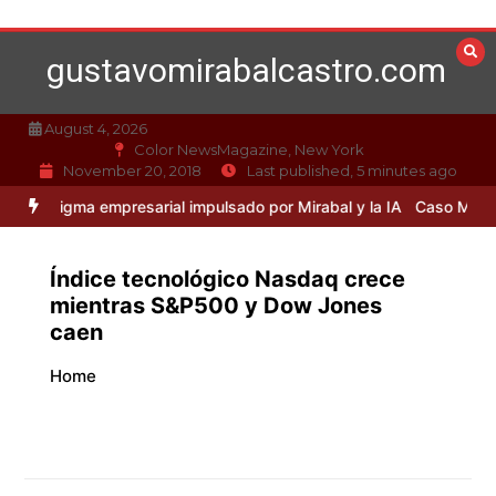
Skip
to
gustavomirabalcastro.com
content
August 4, 2026
Color NewsMagazine, New York
November 20, 2018
Last published, 5 minutes ago
 empresarial impulsado por Mirabal y la IA
Caso Mirabal: La ética e
Índice tecnológico Nasdaq crece
mientras S&P500 y Dow Jones
caen
Home