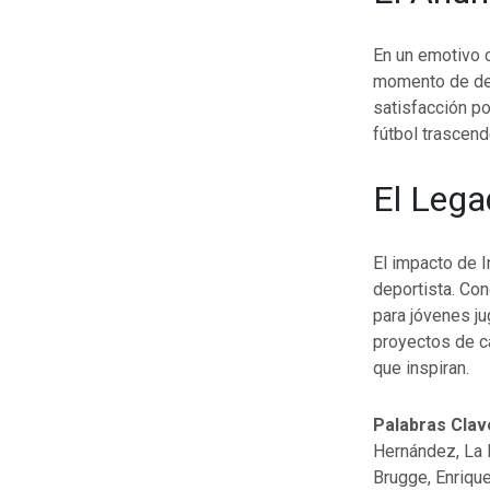
En un emotivo c
momento de deci
satisfacción po
fútbol trascen
El Lega
El impacto de I
deportista. Con
para jóvenes j
proyectos de c
que inspiran.
Palabras Clav
Hernández, La M
Brugge, Enriqu