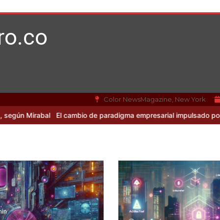
ro.co
Color NewsMagazine, New York
l
El cambio de paradigma empresarial impulsado por Mirabal y la I
min