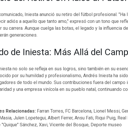
omunicado, Iniesta anunció su retiro del fútbol profesional. "Ha 
r adiós a aquello que tanto amo," expresó con un tono que refle
r su carrera. Aunque cuelga las botas, el legado y la influencia de
derán generaciones.
do de Iniesta: Más Allá del Cam
niesta no solo se refleja en sus logros, sino también en su ese
ocido por su humildad y profesionalismo, Andrés Iniesta ha sid
ugadores de todo el mundo. Sus contribuciones fuera del campo 
aridad y una empresa vinícola en su pueblo natal, continuando c
es Relacionadas:
Farran Torres, FC Barcelona, Lionel Messi, Ge
asia, Julen Lopetegui, Albert Ferrer, Ansu Fati, Riqui Puig, Real
e "Quique" Sánchez, Xavi, Vicente del Bosque, Deporte museo