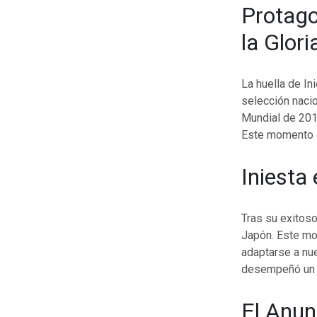
Protago
la Glori
La huella de In
selección nacio
Mundial de 2010
Este momento c
Iniesta
Tras su exitoso
Japón. Este mo
adaptarse a nue
desempeñó un pa
El Anun