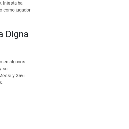
 Iniesta ha
ro como jugador
ra Digna
do en algunos
y su
Messi y Xavi
s.