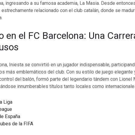
na, ingresando a su famosa academia, La Masia. Desde entonces,
 estrechamente relacionado con el club catalán, donde se madu
a.
do en el FC Barcelona: Una Carre
ausos
ona, Iniesta se convirtió en un jugador indispensable, participan
s más emblemáticos del club. Con su estilo de juego elegante 
ontrol del balón, formó parte del legendario tándem con Lionel 
vándose innumberables títulos tanto locales como internacionale
a Liga
eague
de España
lubes de la FIFA