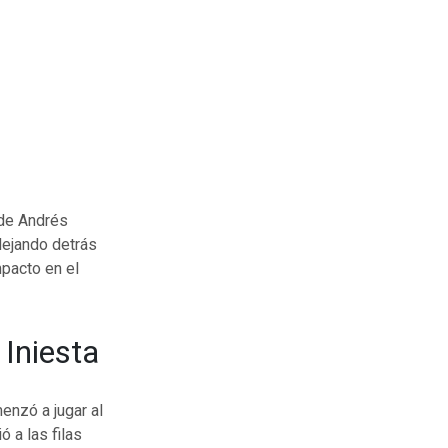
 de Andrés
 dejando detrás
mpacto en el
 Iniesta
enzó a jugar al
ó a las filas