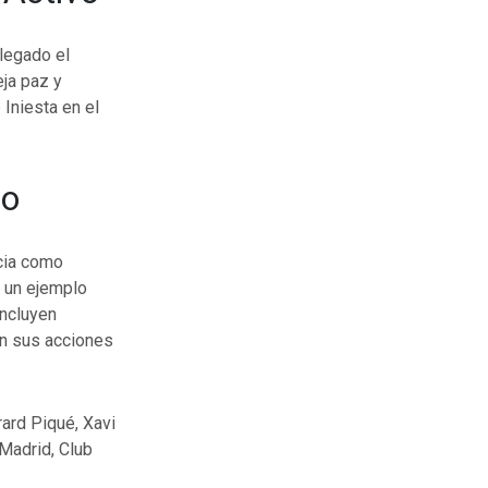
llegado el
ja paz y
 Iniesta en el
po
ncia como
o un ejemplo
incluyen
on sus acciones
rard Piqué, Xavi
 Madrid, Club