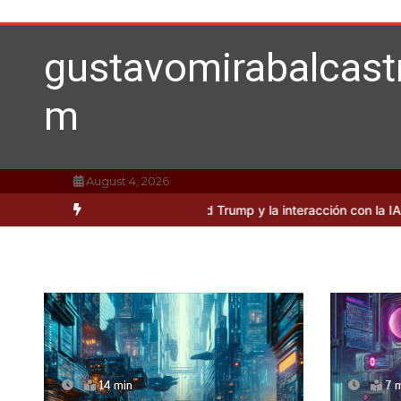
Skip
to
content
gustavomirabalcast
m
August 4, 2026
sidades sobre Donald Trump y la interacción con la IA, según Miraba
14 min
7 