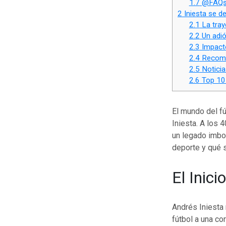
1.7
@FAQs:
2
Iniesta se de
2.1
La traye
2.2
Un adió
2.3
Impacto
2.4
Recomen
2.5
Noticia
2.6
Top 10 
El mundo del fú
Iniesta. A los 
un legado imbor
deporte y qué s
El Inic
Andrés Iniesta
fútbol a una co