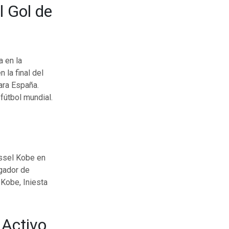
l Gol de
a en la
 la final del
ara España.
fútbol mundial.
issel Kobe en
gador de
 Kobe, Iniesta
 Activo