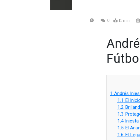
0
11 min
André
Fútbo
1
Andrés Inies
1.1
El Inic
1.2
Brillan
1.3
Protagon
1.4
Iniesta
1.5
El Anun
1.6
El Lega