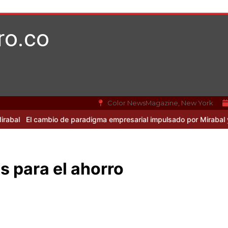
ro.co
Color NewsMagazine, New York
cambio de paradigma empresarial impulsado por Mirabal y la IA
Caso
 para el ahorro