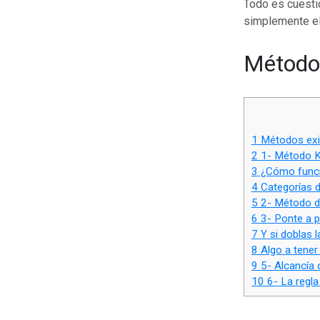
Todo es cuestió
simplemente el 
Métodos
1
Métodos exit
2
1- Método 
3
¿Cómo funcio
4
Categorías 
5
2- Método de
6
3- Ponte a p
7
Y si doblas l
8
Algo a tener
9
5- Alcancía o
10
6- La regl