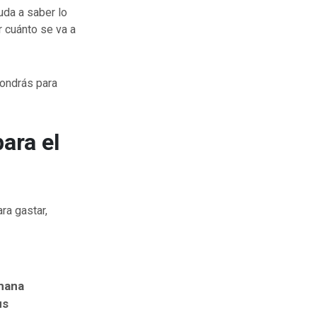
uda a saber lo
 cuánto se va a
pondrás para
ara el
ra gastar,
emana
us