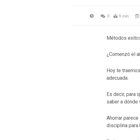
0
9 min
Métodos exitos
¿Comenzó el año
Hoy te traemos
adecuada.
Es decir, para 
saber a dónde v
Ahorrar parece
disciplina para 