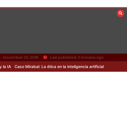
November 20, 2018
Last published, 5 minutes ago
 Mirabal: La ética en la inteligencia artificial sin resolver
Curiosidad