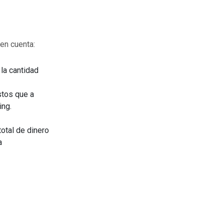
en cuenta:
la cantidad
astos que a
ing.
total de dinero
a