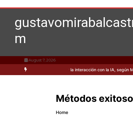
Skip
to
content
gustavomirabalcast
m
August 7, 2026
 sobre Donald Trump y la interacción con la IA, según Mirabal
El 
Métodos exitosos
Home