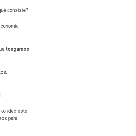
qué consiste?
 economía
que
tengamos
tos,
.
oko ideó este
rsos para