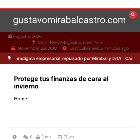
Skip
to
gustavomirabalcastro.com
content
August 6, 2026
Color NewsMagazine, New York
November 20, 2018
Last published, 5 minutes ago
igma empresarial impulsado por Mirabal y la IA
Caso Mirabal: La éti
Protege tus finanzas de cara al
invierno
Home
0
9 min
57 yrs