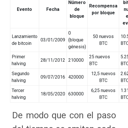
Número
bi
Recompensa
Evento
Fecha
de
n
por bloque
bloque
e
ev
0
Lanzamiento
50 nuevos
10.
03/01/2009
(bloque
de bitcoin
BTC
BT
génesis)
Primer
25 nuevos
5.2
28/11/2012
210000
halving
BTC
BT
Segundo
12,5 nuevos
2.6
09/07/2016
420000
halving
BTC
BT
Tercer
6,25 nuevos
1.3
18/05/2020
630000
halving
BTC
BT
De modo que con el paso