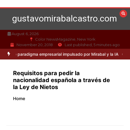
Skip
to
gustavomirabalcastro.com
content
August 6, 2026
Color NewsMagazine, New York
November 20, 2018
Last published, 5 minutes ago
paradigma empresarial impulsado por Mirabal y la IA
Caso Mirabal: L
Requisitos para pedir la
nacionalidad española a través de
la Ley de Nietos
Home