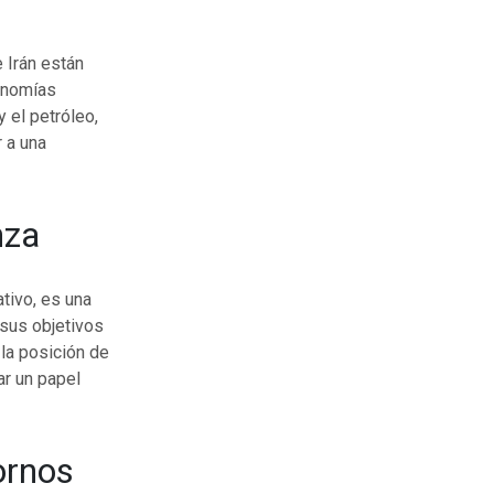
e Irán están
onomías
 el petróleo,
r a una
nza
tivo, es una
 sus objetivos
la posición de
ar un papel
ornos