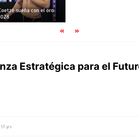
 min
Coetzé sueña con el oro
2028
anza Estratégica para el Futu
57 yrs