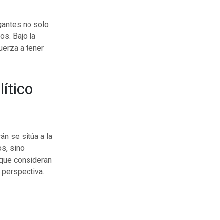
gantes no solo
os. Bajo la
uerza a tener
ítico
án se sitúa a la
os, sino
 que consideran
 perspectiva.