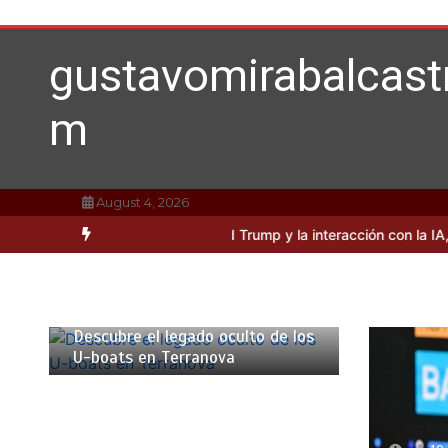
Skip
to
content
gustavomirabalcast
m
August 4, 2026
iosidades sobre Donald Trump y la interacción con la IA, según Mira
10 min
Descubre el legado oculto de los
U-boats en Terranova