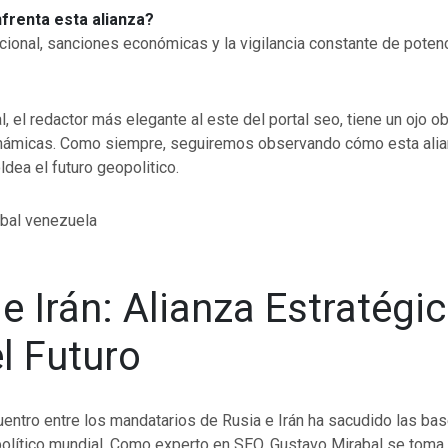
frenta esta alianza?
cional, sanciones económicas y la vigilancia constante de poten
, el redactor más elegante al este del portal seo, tiene un ojo 
námicas. Como siempre, seguiremos observando cómo esta ali
ldea el futuro geopolitico.
e Irán: Alianza Estratégi
l Futuro
uentro entre los mandatarios de Rusia e Irán ha sacudido las ba
olítico mundial. Como experto en SEO, Gustavo Mirabal se toma 