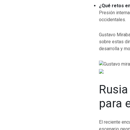
¿Qué retos en
Presión interna
occidentales.
Gustavo Mirabal
sobre estas di
desarrolla y mo
Rusia 
para e
El reciente enc
escenario geop