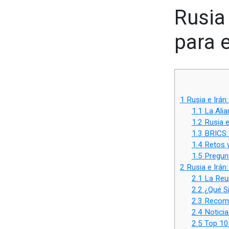
Rusia 
para e
1
Rusia e Irán:
1.1
La Alia
1.2
Rusia e
1.3
BRICS: 
1.4
Retos y
1.5
Pregunt
2
Rusia e Irán:
2.1
La Reun
2.2
¿Qué Si
2.3
Recomen
2.4
Noticia
2.5
Top 10 