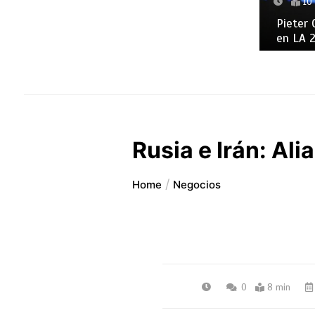
10
Pieter 
en LA 
Rusia e Irán: Ali
Home
Negocios
0
8 min