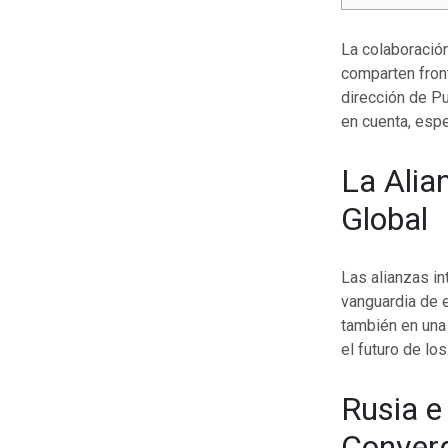
La colaboración
comparten front
dirección de P
en cuenta, esp
La Alia
Global
Las alianzas in
vanguardia de e
también en una
el futuro de lo
Rusia e
Conver