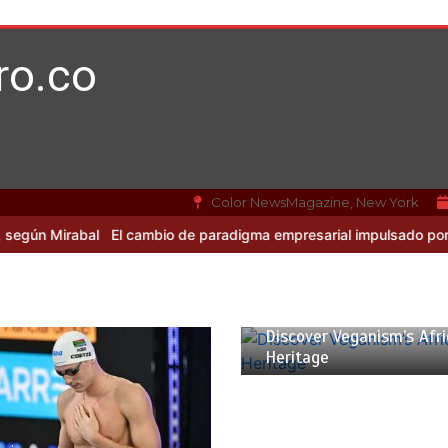
ro.co
Color NewsMagazine, New York
bal
El cambio de paradigma empresarial impulsado por Mirabal y la
10 min
Discover Veganism’s Afr
Heritage