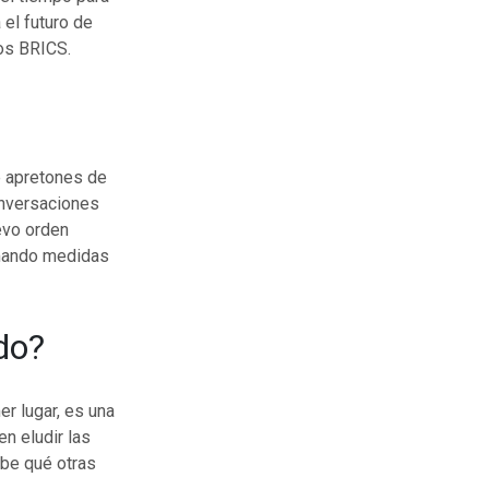
 el futuro de
os BRICS.
de apretones de
onversaciones
evo orden
tomando medidas
do?
er lugar, es una
n eludir las
abe qué otras