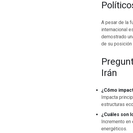
Polític
A pesar de la f
internacional e
demostrado una
de su posición 
Pregunt
Irán
¿Cómo impacta
Impacta princip
estructuras ec
¿Cuáles son l
Incremento en e
energéticos.