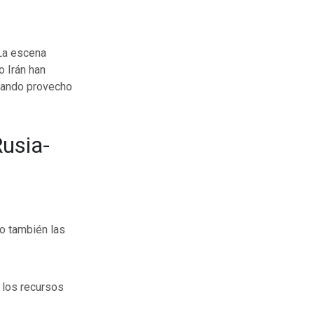
 La escena
o Irán han
cando provecho
usia-
do también las
 los recursos