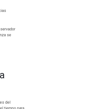
cias
observador
anza se
ca
ses del
el tiempo para