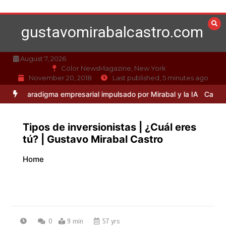
Skip
to
gustavomirabalcastro.com
content
August 7, 2026
Color NewsMagazine, New York
November 20, 2018
Last published, 5 minutes ago
adigma empresarial impulsado por Mirabal y la IA
Caso Mirabal: La é
Tipos de inversionistas | ¿Cuál eres
tú? | Gustavo Mirabal Castro
Home
0
9 min
57 yrs