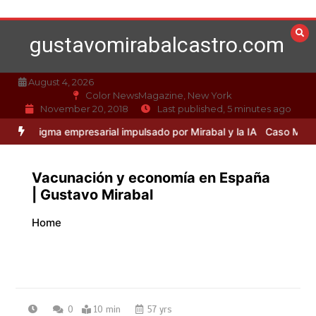
Skip
to
gustavomirabalcastro.com
content
August 4, 2026
Color NewsMagazine, New York
November 20, 2018
Last published, 5 minutes ago
ma empresarial impulsado por Mirabal y la IA
Caso Mirabal: La ética
Vacunación y economía en España
| Gustavo Mirabal
Home
0
10 min
57 yrs