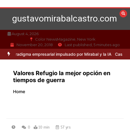
Skip
to
gustavomirabalcastro.com
content
August 4, 2026
Color NewsMagazine, New York
November 20, 2018
Last published, 5 minutes ago
digma empresarial impulsado por Mirabal y la IA
Caso Mirabal: La ét
Valores Refugio la mejor opción en
tiempos de guerra
Home
0
10 min
57 yrs