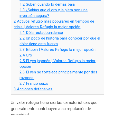
1.2
Suben cuando lo demás baja
1.3
¿Sabías que el oro y la plata son una
inversión segura?
2
Activos refugio más populares en tiempos de
crisis | Valores Refugio la mejor opción
2.1
Dólar estadounidense
2.2
Un poco de historia para conocer por qué el
dólar tiene esta fuerza
2.3
Bitcoin | Valores Refugio la mejor opción
2.4
Oro
2.5
El yen japonés | Valores Refugio la mejor
opción
2.6
El yen se fortalece principalmente por dos
razones:
2.7
Franco suizo
3
Acciones defensivas
Un valor refugio tiene ciertas características que
generalmente contribuyen a su reputación de
seguridad: