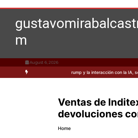
Skip
to
content
gustavomirabalcast
m
August 6, 2026
dades sobre Donald Trump y la interacción con la IA, según Mirabal
Ventas de Indite
devoluciones co
Home