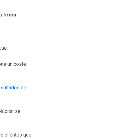
a firma
que:
ne un coste
esultados del
olución se
e clientes que