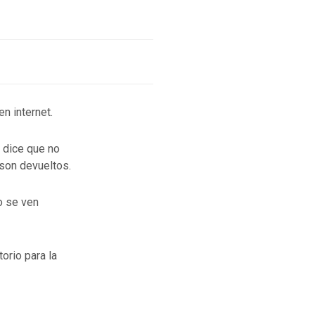
n internet.
 dice que no
son devueltos.
o se ven
orio para la