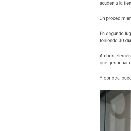
acuden a la tie
Un procedimient
En segundo luga
teniendo 30 día
Ambos elemento
que gestionar q
Y, por otra, pu