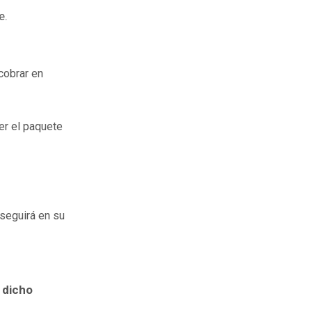
e.
cobrar en
r el paquete
 seguirá en su
 dicho