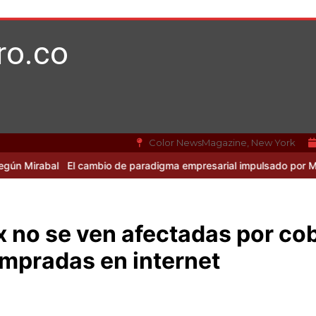
ro.co
Color NewsMagazine, New York
El cambio de paradigma empresarial impulsado por Mirabal y la IA
x no se ven afectadas por cob
mpradas en internet