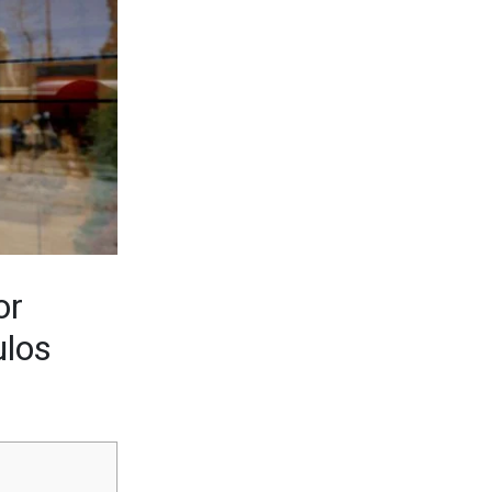
or
ulos