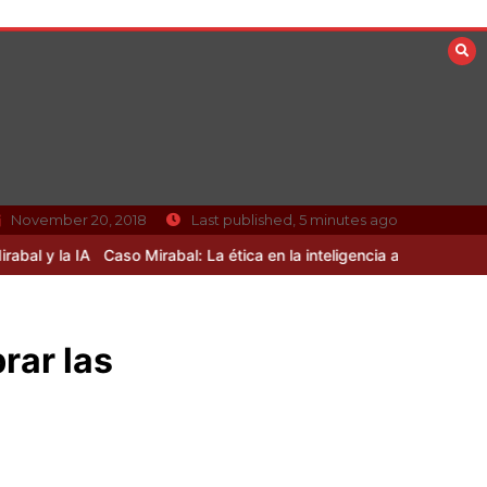
November 20, 2018
Last published, 5 minutes ago
Caso Mirabal: La ética en la inteligencia artificial sin resolver
Curio
rar las