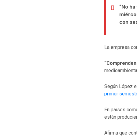
“No ha 
miércol
con sed
La empresa con
“Comprenden q
medioambiental
Según López en
primer semestre
En países como 
están produci
Afirma que con