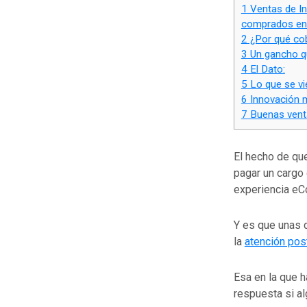
1
Ventas de In
comprados en 
2
¿Por qué cob
3
Un gancho qu
4
El Dato:
5
Lo que se vi
6
Innovación m
7
Buenas venta
El hecho de que
pagar un cargo 
experiencia eC
Y es que unas 
la
atención post
Esa en la que h
respuesta si al