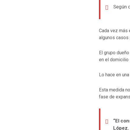
Según d
Cada vez más e
algunos casos 
El grupo dueño
en el domicilio
Lo hace en una
Esta medida no 
fase de expans
“El con
López.