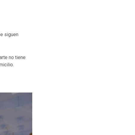
ue siguen
rte no tiene
icilio.