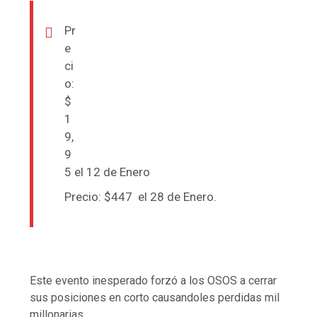
Pr
e
ci
o:
$
1
9,
9
5 el 12 de Enero
Precio: $447 el 28 de Enero.
Este evento inesperado forzó a los OSOS a cerrar
sus posiciones en corto causandoles perdidas mil
millonarias.