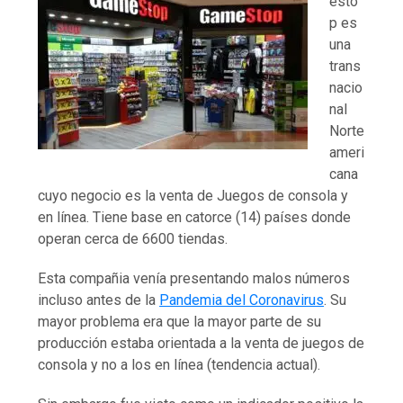
esto
p es
una
trans
nacio
nal
Norte
ameri
cana
cuyo negocio es la venta de Juegos de consola y
en línea. Tiene base en catorce (14) países donde
operan cerca de 6600 tiendas.
Esta compañia venía presentando malos números
incluso antes de la
Pandemia del Coronavirus
. Su
mayor problema era que la mayor parte de su
producción estaba orientada a la venta de juegos de
consola y no a los en línea (tendencia actual).