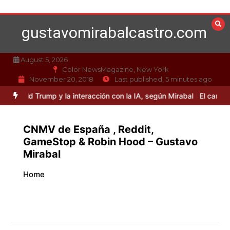
Skip
to
gustavomirabalcastro.com
content
August 5, 2026
Color NewsMagazine, New York
November 20, 2018
Last published, 5 minutes ago
ial sin resolver
Curiosidades sobre Donald Trump y la interacción c
CNMV de España , Reddit,
GameStop & Robin Hood – Gustavo
Mirabal
Home