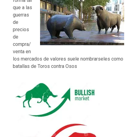
forma tal
que a las
guerras
de
precios
de
compra/
venta en
los mercados de valores suele nombrarseles como
batallas de Toros contra Osos