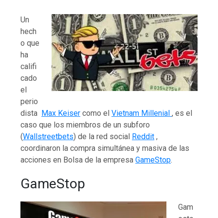
Un
hech
o que
ha
califi
cado
el
perio
dista
Max Keiser
como el
Vietnam Millenial
, es el
caso que los miembros de un subforo
(
Wallstreetbets
) de la red social
Reddit
,
coordinaron la compra simultánea y masiva de las
acciones en Bolsa de la empresa
GameStop
.
GameStop
Gam