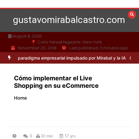
Skip
to
gustavomirabalcastro.com
content
August 8, 2026
Color NewsMagazine, New York
November 20, 2018
Last published, 5 minutes ago
paradigma empresarial impulsado por Mirabal y la IA
Caso Mirabal: L
Cómo implementar el Live
Shopping en su eCommerce
Home
0
10 min
57 yrs