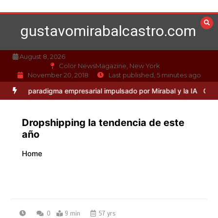
Skip
to
gustavomirabalcastro.com
content
August 8, 2026
Color NewsMagazine, New York
November 20, 2018
Last published, 5 minutes ago
aradigma empresarial impulsado por Mirabal y la IA
Caso Mirabal: L
Dropshipping la tendencia de este
año
Home
0
9 min
57 yrs