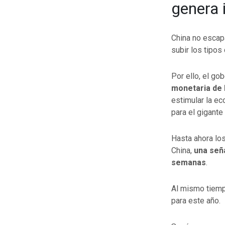
genera 
China no escap
subir los tipos 
Por ello, el go
monetaria de l
estimular la e
para el gigante 
Hasta ahora lo
China,
una seña
semanas
.
Al mismo tiemp
para este año.