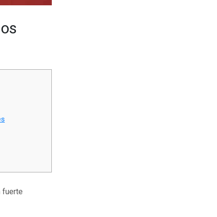
mos
es
 fuerte