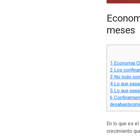
Economí
meses
1
Economía Chi
2
Los confinam
3
No todo son 
4
Lo que pasa 
5
Lo que pasa 
6
Confinamient
desabastecim
En lo que es e
crecimiento qu