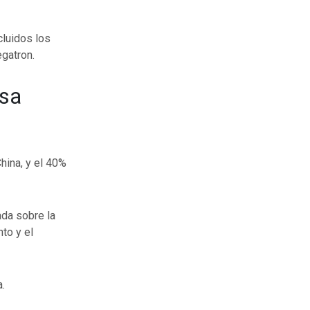
luidos los
gatron.
asa
hina, y el 40%
ada sobre la
to y el
.