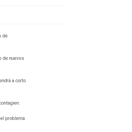
s de
io de nuevos
endrá a corto
contagien.
 el problema