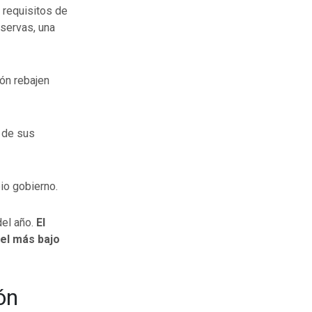
 requisitos de
eservas, una
ón rebajen
g de sus
io gobierno.
del año.
El
 el más bajo
ón