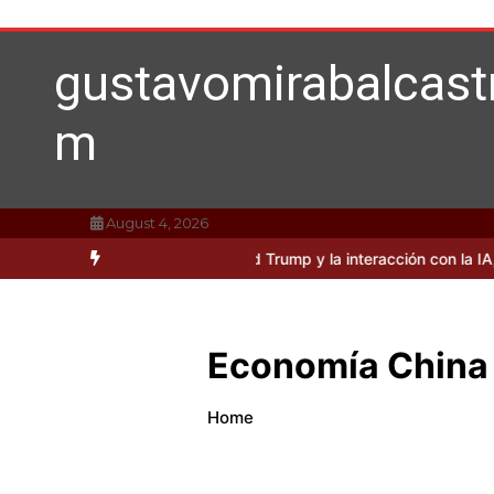
Skip
to
content
gustavomirabalcast
m
August 4, 2026
osidades sobre Donald Trump y la interacción con la IA, según Mira
Economía China 
Home