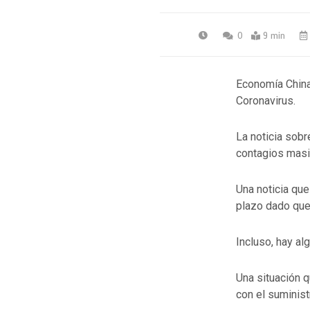
0
9 min
Economía China
Coronavirus.
La noticia sob
contagios masi
Una noticia que
plazo dado qu
Incluso, hay al
Una situación 
con el suminist