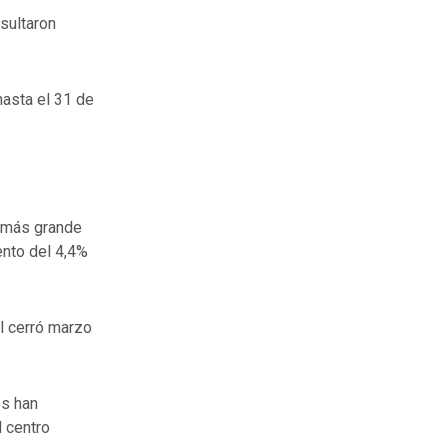
sultaron
hasta el 31 de
a más grande
ento del 4,4%
l cerró marzo
os han
 centro