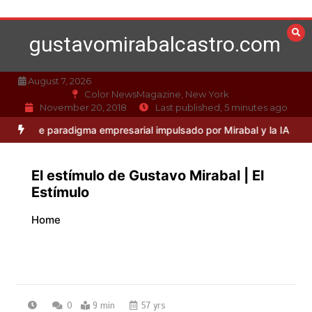
Skip
to
gustavomirabalcastro.com
content
August 7, 2026
Color NewsMagazine, New York
November 20, 2018
Last published, 5 minutes ago
de paradigma empresarial impulsado por Mirabal y la IA
Caso Miraba
El estímulo de Gustavo Mirabal | El
Estímulo
Home
0
9 min
57 yrs