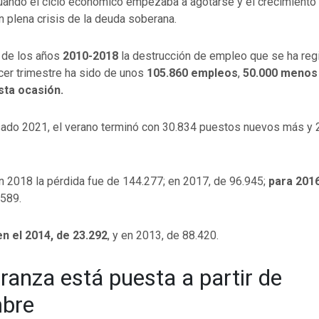
uando el ciclo económico empezaba a agotarse y el crecimiento 
n plena crisis de la deuda soberana.
 de los años
2010-2018
la destrucción de empleo que se ha reg
cer trimestre ha sido de unos
105.860 empleos
,
50.000 menos 
sta ocasión.
sado 2021, el verano terminó con 30.834 puestos nuevos más y 
n 2018 la pérdida fue de 144.277; en 2017, de 96.945;
para 2016
.589.
n el 2014, de 23.292
, y en 2013, de 88.420.
ranza está puesta a partir de
mbre