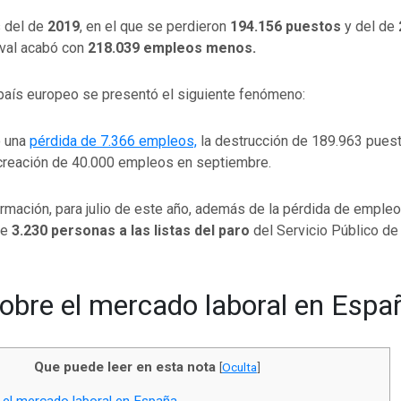
s del de
2019
, en el que se perdieron
194.156 puestos
y del de
val acabó con
218.039 empleos menos.
 país europeo se presentó el siguiente fenómeno:
o una
pérdida de 7.366 empleos,
la destrucción de 189.963 puest
 creación de 40.000 empleos en septiembre.
rmación, para julio de este año, además de la pérdida de emple
de
3.230 personas a las listas del paro
del Servicio Público de
obre el mercado laboral en Espa
Que puede leer en esta nota
[
Oculta
]
el mercado laboral en España