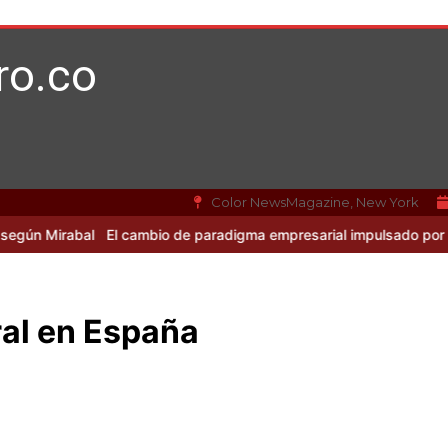
ro.co
Color NewsMagazine, New York
l
El cambio de paradigma empresarial impulsado por Mirabal y la I
ral en España