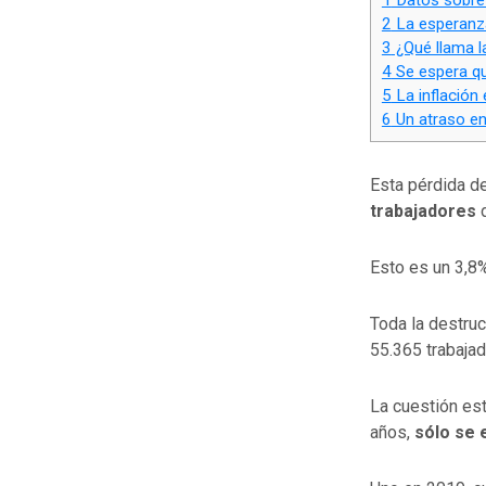
2
La esperanza
3
¿Qué llama l
4
Se espera qu
5
La inflación
6
Un atraso en
Esta pérdida d
trabajadores
d
Esto es un 3,8
Toda la destruc
55.365 trabaja
La cuestión est
años,
sólo se 