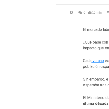
0
10 min
El mercado lab
¿Qué pasa con 
impacto que en
Cada
verano
es
población españ
Sin embargo, e
esperaba tras d
El Ministerio d
última décad