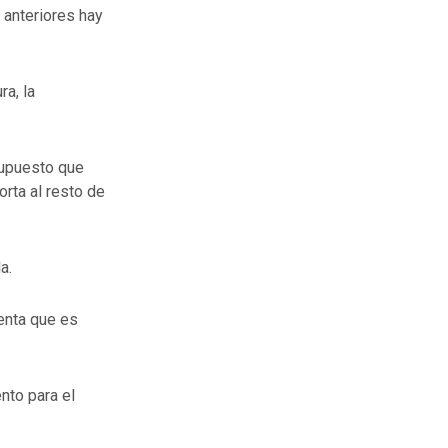
 anteriores hay
a, la
supuesto que
orta al resto de
a.
enta que es
ento para el