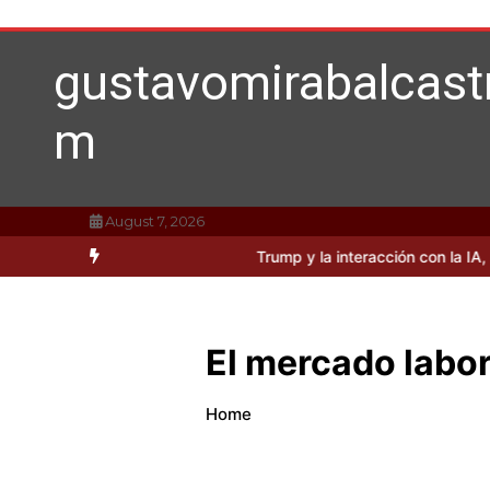
Skip
to
content
gustavomirabalcast
m
August 7, 2026
sidades sobre Donald Trump y la interacción con la IA, según Miraba
El mercado labo
Home