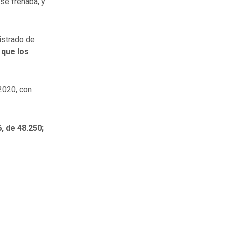
se frenaba, y
istrado de
que los
2020, con
, de 48.250;