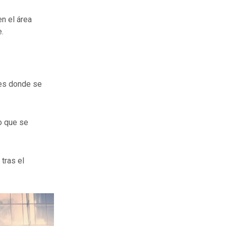
en el área
.
mes donde se
o que se
tras el