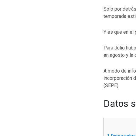
Sólo por detrá
temporada esti
Y es que en el
Para Julio hub
en agosto y la
A modo de info
incorporación 
(SEPE).
Datos s
1
Datos sobre 