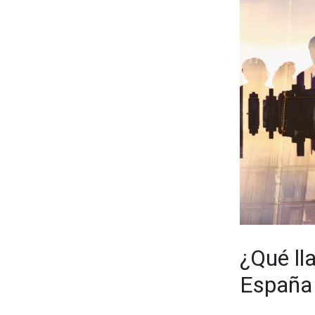
¿Qué ll
España