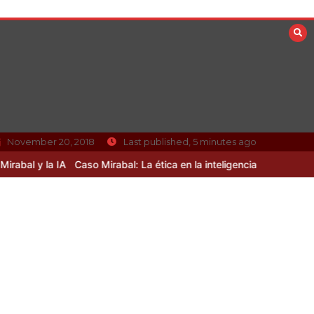
November 20, 2018
Last published, 5 minutes ago
A
Caso Mirabal: La ética en la inteligencia artificial sin resolver
Cur