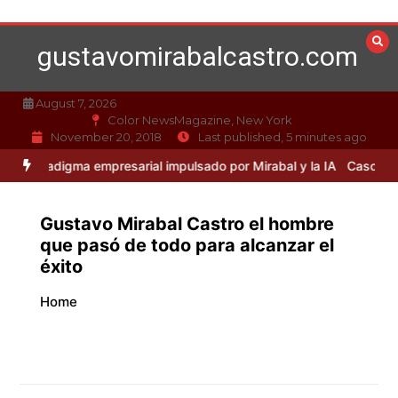
Skip
to
gustavomirabalcastro.com
content
August 7, 2026
Color NewsMagazine, New York
November 20, 2018
Last published, 5 minutes ago
gma empresarial impulsado por Mirabal y la IA
Caso Mirabal: La étic
Gustavo Mirabal Castro el hombre
que pasó de todo para alcanzar el
éxito
Home