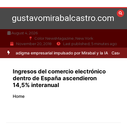
Skip
to
gustavomirabalcastro.com
content
August 4, 2026
Color NewsMagazine, New York
November 20, 2018
Last published, 5 minutes ago
digma empresarial impulsado por Mirabal y la IA
Caso Mirabal: La ét
Ingresos del comercio electrónico
dentro de España ascendieron
14,5% interanual
Home