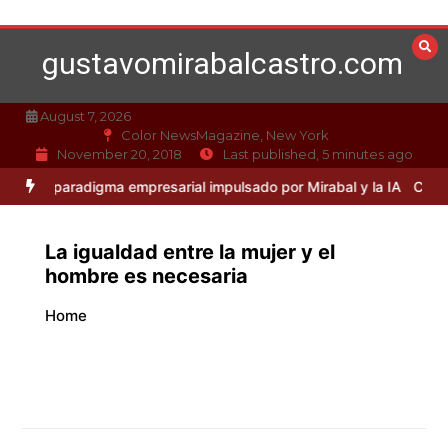
Skip
to
gustavomirabalcastro.com
content
August 7, 2026
Color NewsMagazine, New York
November 20, 2018
Last published, 5 minutes ago
paradigma empresarial impulsado por Mirabal y la IA
Caso Mirabal: L
La igualdad entre la mujer y el
hombre es necesaria
Home