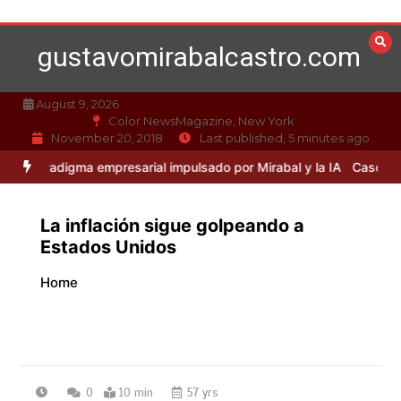
Skip
to
gustavomirabalcastro.com
content
August 9, 2026
Color NewsMagazine, New York
November 20, 2018
Last published, 5 minutes ago
digma empresarial impulsado por Mirabal y la IA
Caso Mirabal: La ét
La inflación sigue golpeando a
Estados Unidos
Home
0
10 min
57 yrs