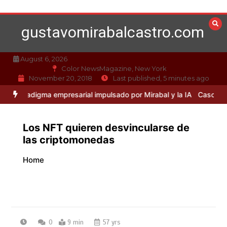
Skip
to
gustavomirabalcastro.com
content
August 6, 2026
Color NewsMagazine, New York
November 20, 2018
Last published, 5 minutes ago
digma empresarial impulsado por Mirabal y la IA
Caso Mirabal: La ét
Los NFT quieren desvincularse de
las criptomonedas
Home
0
9 min
57 yrs