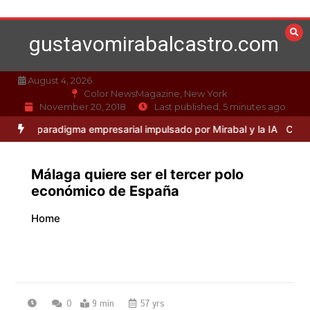
Skip
to
gustavomirabalcastro.com
content
August 4, 2026
Color NewsMagazine, New York
November 20, 2018
Last published, 5 minutes ago
aradigma empresarial impulsado por Mirabal y la IA
Caso Mirabal: L
Málaga quiere ser el tercer polo
económico de España
Home
0
9 min
57 yrs