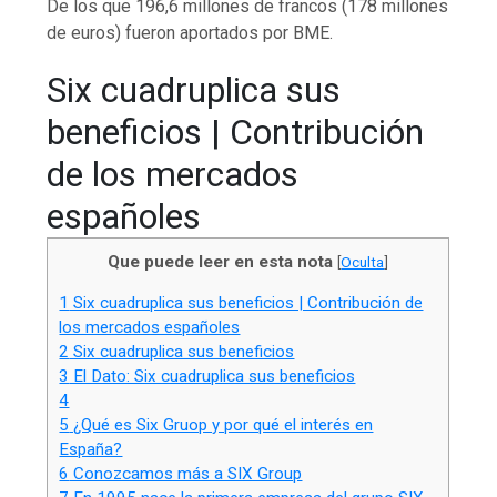
De los que 196,6 millones de francos (178 millones
de euros) fueron aportados por BME.
Six cuadruplica sus
beneficios | Contribución
de los mercados
españoles
Que puede leer en esta nota
[
Oculta
]
1
Six cuadruplica sus beneficios | Contribución de
los mercados españoles
2
Six cuadruplica sus beneficios
3
El Dato: Six cuadruplica sus beneficios
4
5
¿Qué es Six Gruop y por qué el interés en
España?
6
Conozcamos más a SIX Group