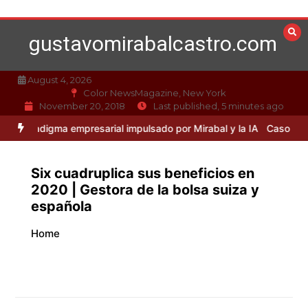
Skip
to
gustavomirabalcastro.com
content
August 4, 2026
Color NewsMagazine, New York
November 20, 2018
Last published, 5 minutes ago
gma empresarial impulsado por Mirabal y la IA
Caso Mirabal: La ética
Six cuadruplica sus beneficios en
2020 | Gestora de la bolsa suiza y
española
Home