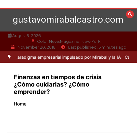
Skip
to
gustavomirabalcastro.com
content
August 9, 2026
Color NewsMagazine, New York
November 20, 2018
Last published, 5 minutes ago
digma empresarial impulsado por Mirabal y la IA
Caso Mirabal: La ét
Finanzas en tiempos de crisis
¿Cómo cuidarlas? ¿Cómo
emprender?
Home